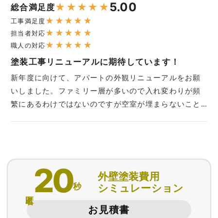
5.00
★
★
★
★
★
総合満足度
★
★
★
★
★
工事満足度
★
★
★
★
★
担当者対応
★
★
★
★
★
職人の対応
塗装工事リニューアルに期待しています！
新年度に向けて、アパートの外観リニューアルをお願
いしました。ファミリー層が多いので入れ変わりが頻
繁にあるわけではないのですが空室が埋まらないこと…
20
外壁塗装費用
秒
シミュレーション
匿名
お見積書