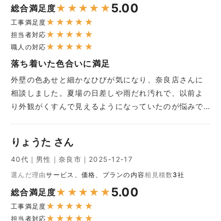
5.00
★
★
★
★
★
総合満足度
★
★
★
★
★
工事満足度
★
★
★
★
★
担当者対応
★
★
★
★
★
職人の対応
落ち着いた色合いに満足
外壁の色あせと細かなひびが気になり、奈良店さんに
相談しました。夏場の日差しや雨だれ汚れで、以前よ
り外観がくすんで見えるようになっていたのが悩みで…
りょうた さん
40代｜男性｜奈良市｜2025-12-17
選んだ理由
サービス、価格、プランの内容
相見積数
3社
5.00
★
★
★
★
★
総合満足度
★
★
★
★
★
工事満足度
★
★
★
★
★
担当者対応