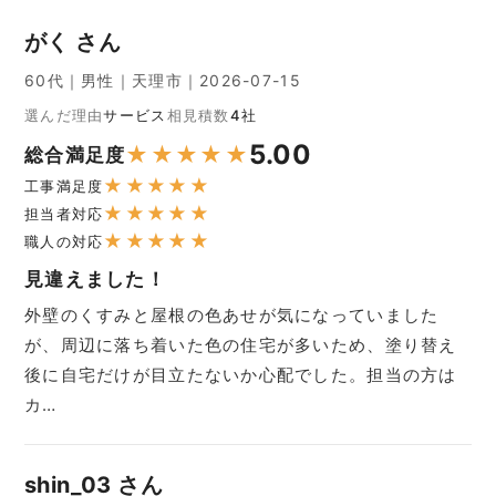
がく さん
60代｜男性｜天理市｜2026-07-15
選んだ理由
サービス
相見積数
4社
5.00
★
★
★
★
★
総合満足度
★
★
★
★
★
工事満足度
★
★
★
★
★
担当者対応
★
★
★
★
★
職人の対応
見違えました！
外壁のくすみと屋根の色あせが気になっていました
が、周辺に落ち着いた色の住宅が多いため、塗り替え
後に自宅だけが目立たないか心配でした。担当の方は
カ…
shin_03 さん