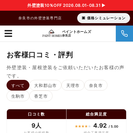
外壁塗装10％OFF 2026.08.01-08.31 ▶︎
奈良市の外壁塗装専門店
価格シミュレーション
☰
ペイントホームズ
奈良店
お客様口コミ・評判
外壁塗装・屋根塗装をご依頼いただいたお客様の声
です。
すべて
大和郡山市
天理市
奈良市
生駒市
香芝市
口コミ数
総合満足度
9人
4.92
★
★
★
★
★
/ 5.00
お客様の投稿数
総合工事満足度