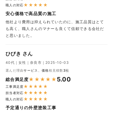
★
★
★
★
★
職人の対応
安心価格で高品質の施工
他社より費用は抑えられていたのに、施工品質はとて
も高く、職人さんのマナーも良くて信頼できる会社だ
と思いました。
ひびき さん
40代｜女性｜奈良市｜2025-10-03
選んだ理由
サービス、価格
相見積数
3社
5.00
★
★
★
★
★
総合満足度
★
★
★
★
★
工事満足度
★
★
★
★
★
担当者対応
★
★
★
★
★
職人の対応
予定通りの外壁塗装工事