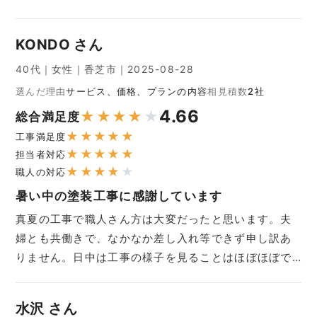
KONDO さん
40代｜女性｜香芝市｜2025-08-28
選んだ理由
サービス、価格、プランの内容
相見積数
2社
4.66
★
★
★
★
★
総合満足度
★
★
★
★
★
工事満足度
★
★
★
★
★
担当者対応
★
★
★
★
★
職人の対応
暑い中の塗装工事に感謝しています
真夏の工事で職人さん方は大変だったと思います。夫
婦とも共働きで、なかなか差し入れ等できず申し訳あ
りません。日中は工事の様子を見ることはほぼほぼで…
水沢 さん