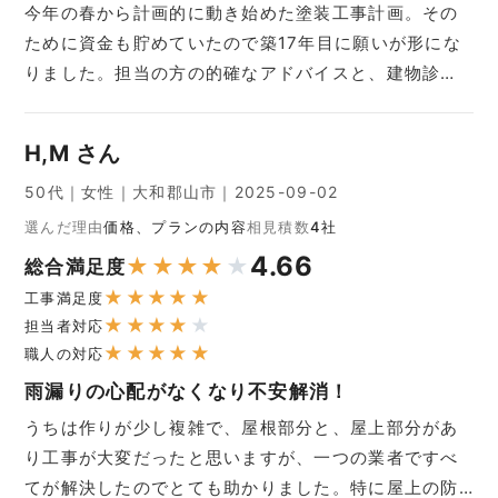
今年の春から計画的に動き始めた塗装工事計画。その
ために資金も貯めていたので築17年目に願いが形にな
りました。担当の方の的確なアドバイスと、建物診…
H,M さん
50代｜女性｜大和郡山市｜2025-09-02
選んだ理由
価格、プランの内容
相見積数
4社
4.66
★
★
★
★
★
総合満足度
★
★
★
★
★
工事満足度
★
★
★
★
★
担当者対応
★
★
★
★
★
職人の対応
雨漏りの心配がなくなり不安解消！
うちは作りが少し複雑で、屋根部分と、屋上部分があ
り工事が大変だったと思いますが、一つの業者ですべ
てが解決したのでとても助かりました。特に屋上の防…