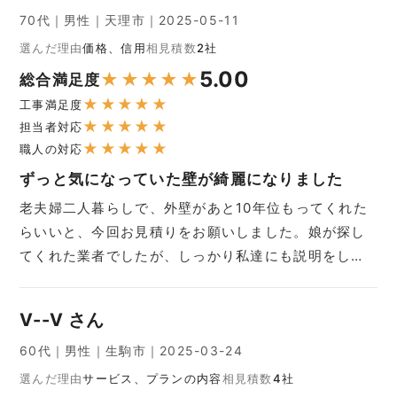
70代｜男性｜天理市｜2025-05-11
選んだ理由
価格、信用
相見積数
2社
5.00
★
★
★
★
★
総合満足度
★
★
★
★
★
工事満足度
★
★
★
★
★
担当者対応
★
★
★
★
★
職人の対応
ずっと気になっていた壁が綺麗になりました
老夫婦二人暮らしで、外壁があと10年位もってくれた
らいいと、今回お見積りをお願いしました。娘が探し
てくれた業者でしたが、しっかり私達にも説明をし…
V--V さん
60代｜男性｜生駒市｜2025-03-24
選んだ理由
サービス、プランの内容
相見積数
4社