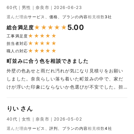
60代｜男性｜奈良市｜2026-06-23
選んだ理由
サービス、価格、プランの内容
相見積数
3社
5.00
★
★
★
★
★
総合満足度
★
★
★
★
★
工事満足度
★
★
★
★
★
担当者対応
★
★
★
★
★
職人の対応
町並みに合う色を相談できました
外壁の色あせと雨だれ汚れが気になり見積りをお願い
しました。奈良らしい落ち着いた町並みの中で、家だ
けが浮いた印象にならないか色選びが不安でした。担…
りい さん
40代｜女性｜奈良市｜2026-05-02
選んだ理由
サービス、評判、プランの内容
相見積数
4社