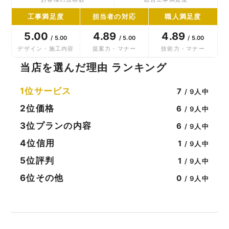
工事満足度
担当者の対応
職人満足度
5.00
4.89
4.89
/ 5.00
/ 5.00
/ 5.00
デザイン・施工内容
提案力・マナー
技術力・マナー
当店を選んだ理由 ランキング
1位
サービス
7
/ 9人中
2位
価格
6
/ 9人中
3位
プランの内容
6
/ 9人中
4位
信用
1
/ 9人中
5位
評判
1
/ 9人中
6位
その他
0
/ 9人中