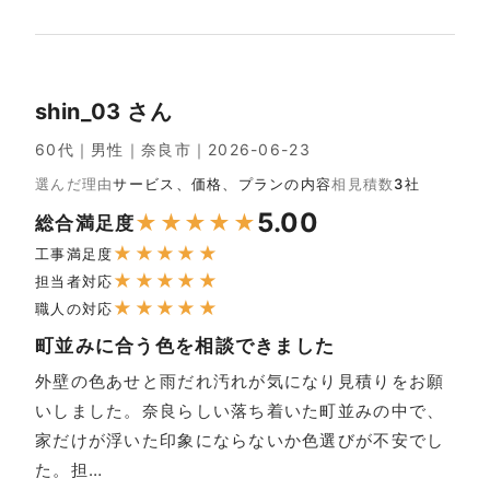
shin_03 さん
60代｜男性｜奈良市｜2026-06-23
選んだ理由
サービス、価格、プランの内容
相見積数
3社
5.00
★
★
★
★
★
総合満足度
★
★
★
★
★
工事満足度
★
★
★
★
★
担当者対応
★
★
★
★
★
職人の対応
町並みに合う色を相談できました
外壁の色あせと雨だれ汚れが気になり見積りをお願
いしました。奈良らしい落ち着いた町並みの中で、
家だけが浮いた印象にならないか色選びが不安でし
た。担…