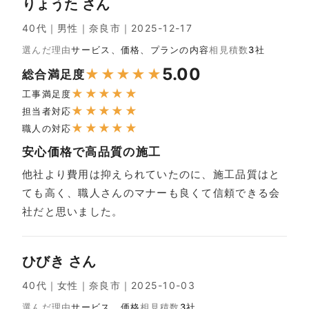
りょうた さん
40代｜男性｜奈良市｜2025-12-17
選んだ理由
サービス、価格、プランの内容
相見積数
3社
5.00
★
★
★
★
★
総合満足度
★
★
★
★
★
工事満足度
★
★
★
★
★
担当者対応
★
★
★
★
★
職人の対応
安心価格で高品質の施工
他社より費用は抑えられていたのに、施工品質はと
ても高く、職人さんのマナーも良くて信頼できる会
社だと思いました。
ひびき さん
40代｜女性｜奈良市｜2025-10-03
選んだ理由
サービス、価格
相見積数
3社