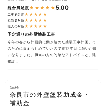
5.00
★
★
★
★
★
総合満足度
★
★
★
★
★
工事満足度
★
★
★
★
★
担当者対応
★
★
★
★
★
職人の対応
予定通りの外壁塗装工事
今年の春から計画的に動き始めた塗装工事計画。そ
のために資金も貯めていたので築17年目に願いが形
になりました。担当の方の的確なアドバイスと、建
物診…
助成金
奈良市の外壁塗装助成金・
補助金