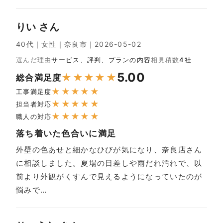
りい さん
40代｜女性｜奈良市｜2026-05-02
選んだ理由
サービス、評判、プランの内容
相見積数
4社
5.00
★
★
★
★
★
総合満足度
★
★
★
★
★
工事満足度
★
★
★
★
★
担当者対応
★
★
★
★
★
職人の対応
落ち着いた色合いに満足
外壁の色あせと細かなひびが気になり、奈良店さん
に相談しました。夏場の日差しや雨だれ汚れで、以
前より外観がくすんで見えるようになっていたのが
悩みで…