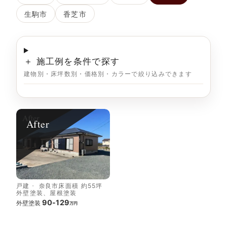
生駒市
香芝市
＋ 施工例を条件で探す
建物別・床坪数別・価格別・カラーで絞り込みできます
After
戸建
奈良市
床面積 約55坪
外壁塗装、屋根塗装
90-129
外壁塗装
万円