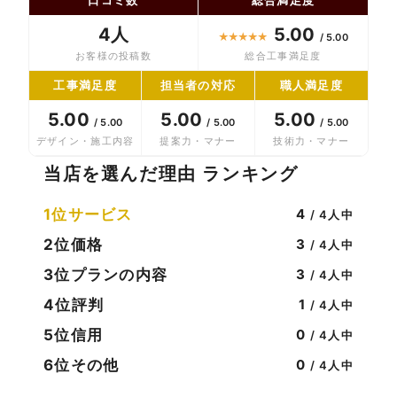
4人
5.00
★
★
★
★
★
/ 5.00
お客様の投稿数
総合工事満足度
工事満足度
担当者の対応
職人満足度
5.00
5.00
5.00
/ 5.00
/ 5.00
/ 5.00
デザイン・施工内容
提案力・マナー
技術力・マナー
当店を選んだ理由 ランキング
1位
サービス
4
/ 4人中
2位
価格
3
/ 4人中
3位
プランの内容
3
/ 4人中
4位
評判
1
/ 4人中
5位
信用
0
/ 4人中
6位
その他
0
/ 4人中